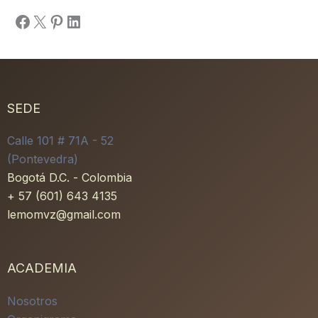
Facebook
X
Pinterest
LinkedIn
SEDE
Calle 101 # 71A - 52
(Pontevedra)
Bogotá D.C. - Colombia
+ 57 (601) 643 4135
lemomvz@gmail.com
ACADEMIA
Nosotros